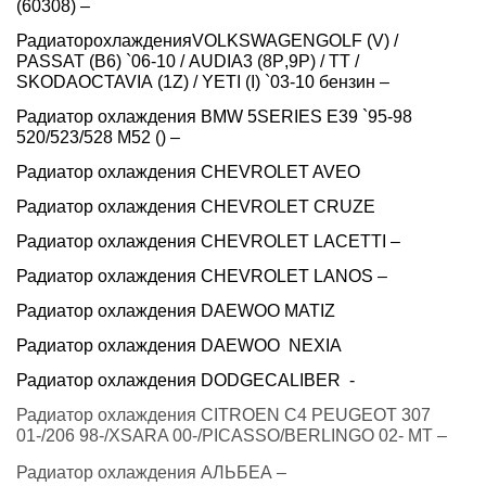
(60308) –
Радиаторохлаждения
VOLKSWAGENGOLF
(
V
) /
PASSAT
(
B
6) `06-10 /
AUDIA
3 (8
P
,9
P
) /
TT
/
SKODAOCTAVIA
(1
Z
) /
YETI
(
I
) `03-10 бензин –
Радиатор охлаждения BMW 5SERIES E39 `95-98
520/523/528 M52 () –
Радиатор охлаждения CHEVROLET AVEO
Радиатор охлаждения CHEVROLET CRUZE
Радиатор охлаждения CHEVROLET LACETTI –
Радиатор охлаждения CHEVROLET LANOS –
Радиатор охлаждения DAEWOO MATIZ
Радиатор охлаждения DAEWOO
NEXIA
Радиатор охлаждения
DODGECALIBER
-
Радиатор охлаждения CITROEN C4 PEUGEOT 307
01-/206 98-/XSARA 00-/PICASSO/BERLINGO 02- МТ –
Радиатор охлаждения АЛЬБЕА –