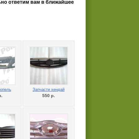
льно ответим вам в ближайшее
 опель
Запчасти хендай
р.
550
р.