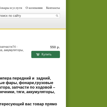
овары и услуги
О компании
Контакты
запчасти74 -
550
р.
ка, аккумуляторы,
Купить
ампера передний и
задний,
ные фары, фонари,грузовые
атора, запчасти по ходовой –
ечники, тяги, аккумуляторы,
нтересующий вас товар прямо